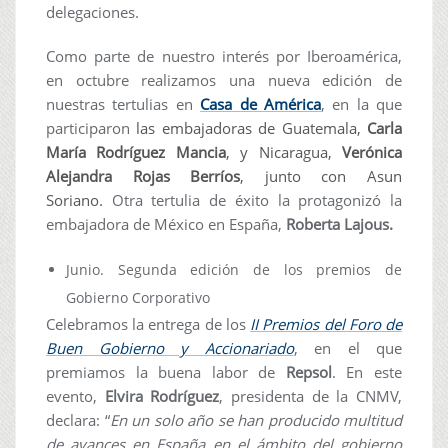
delegaciones.
Como parte de nuestro interés por Iberoamérica,
en octubre realizamos una nueva edición de
nuestras tertulias en
Casa de América
, en la que
participaron
las embajadoras de Guatemala,
Carla
María Rodríguez Mancia
, y Nicaragua,
Verónica
Alejandra Rojas Berríos
, junto con Asun
Soriano.
Otra tertulia de éxito la protagonizó la
embajadora de México en España,
Roberta Lajous.
Junio. Segunda edición de los premios de
Gobierno Corporativo
Celebramos la entrega de los
II Premios del Foro de
Buen Gobierno y Accionariado
, en el que
premiamos la buena labor de
Repsol
. En este
evento,
Elvira Rodríguez
, presidenta de la CNMV,
declara: “
En un solo año se han producido multitud
de avances en España en el ámbito del gobierno