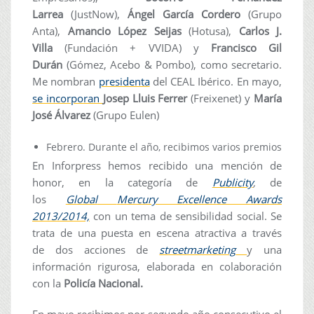
Larrea
(JustNow),
Ángel García Cordero
(Grupo
Anta),
Amancio López Seijas
(Hotusa),
Carlos J.
Villa
(Fundación + VVIDA) y
Francisco Gil
Durán
(Gómez, Acebo & Pombo), como secretario.
Me nombran
presidenta
del CEAL Ibérico. En mayo,
se incorporan
Josep Lluis Ferrer
(Freixenet) y
María
José Álvarez
(Grupo Eulen)
Febrero. Durante el año, recibimos varios premios
En Inforpress hemos recibido una mención de
honor, en la categoría de
Publicity
,
de
los
Global
Mercury Excellence Awards
2013/2014,
con un tema de sensibilidad social. Se
trata de una puesta en escena atractiva a través
de dos acciones de
streetmarketing
y una
información rigurosa, elaborada en colaboración
con la
Policía Nacional.
En mayo recibimos por segundo año consecutivo el