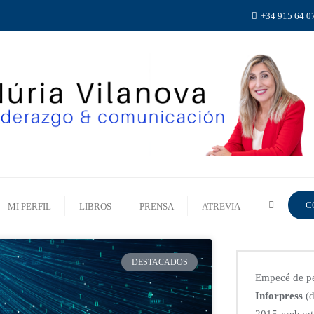
+34 915 64 0
C
MI PERFIL
LIBROS
PRENSA
ATREVIA
DESTACADOS
Empecé de pe
Inforpress
(d
2015
«rebau