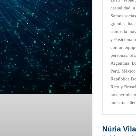
casualidad, a
Somos socias
grandes, hace
somos la ma
y Posicionam
con un equip
personas, ofi
Argentina, Bo
Perú, México
República Do
Rico y Brusel
nos permite o
nuestros clien
Núria Vil