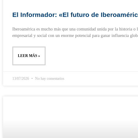
El Informador: «El futuro de Iberoaméri
Iberoamérica es mucho más que una comunidad unida por la historia o l
empresarial y social con un enorme potencial para ganar influencia glob
LEER MÁS »
13/07/2026
No hay comentarios