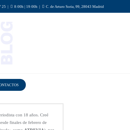
7 25
8:00h | 19:00h
C. de Arturo Soria, 99, 28043 Madrid
ONTACTOS
riodista con 18 años. Creé
esde finales de febrero de
tizada» como
ATREVIA
) por