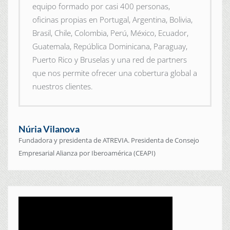
equipo formado por casi 400 personas,
oficinas propias en Portugal, Argentina, Bolivia,
Brasil, Chile, Colombia, Perú, México, Ecuador,
Guatemala, República Dominicana, Paraguay,
Puerto Rico y Bruselas y una red de partners
que nos permite ofrecer una cobertura global a
nuestros clientes.
Núria Vilanova
Fundadora y presidenta de ATREVIA. Presidenta de Consejo
Empresarial Alianza por Iberoamérica (CEAPI)