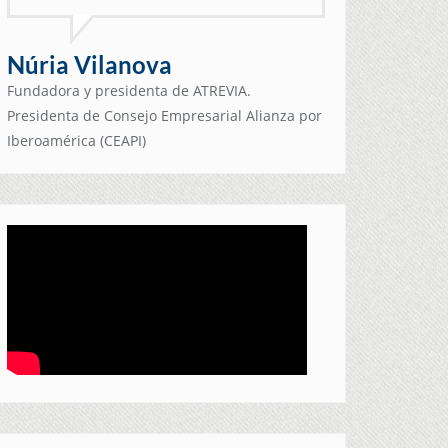
Núria Vilanova
Fundadora y presidenta de ATREVIA.
Presidenta de Consejo Empresarial Alianza por
Iberoamérica (CEAPI)