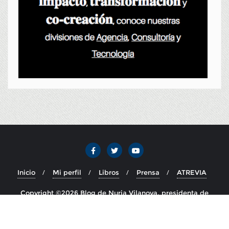
Inicio
Mi perfil
Libros
Prensa
ATREVIA
Copyright ©2026 Blog de Nuria Vilanova, presidenta de
ATREVIA . Todos los derechos reservados.
Desarrollado por
WordPress
&
Diseñado por
Bizberg Themes