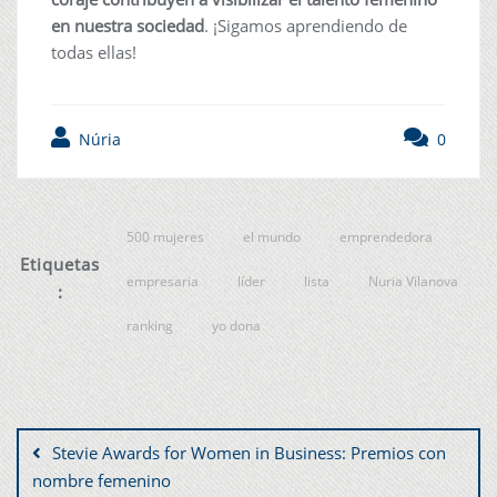
en nuestra sociedad
. ¡Sigamos aprendiendo de
todas ellas!
Núria
0
500 mujeres
el mundo
emprendedora
Etiquetas
empresaria
líder
lista
Nuria Vilanova
:
ranking
yo dona
Stevie Awards for Women in Business: Premios con
nombre femenino