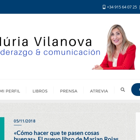
+34 915 64 07 25
MI PERFIL
LIBROS
PRENSA
ATREVIA
05/11/2018
«Cómo hacer que te pasen cosas
buenas». El nuevo libro de Marian Rojas