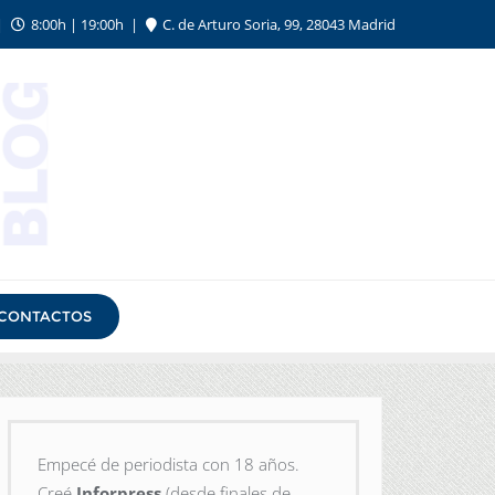
8:00h | 19:00h
C. de Arturo Soria, 99, 28043 Madrid
CONTACTOS
Empecé de periodista con 18 años.
Creé
Inforpress
(desde finales de