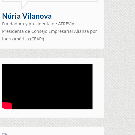
Núria Vilanova
Fundadora y presidenta de ATREVIA.
Presidenta de Consejo Empresarial Alianza por
Iberoamérica (CEAPI)