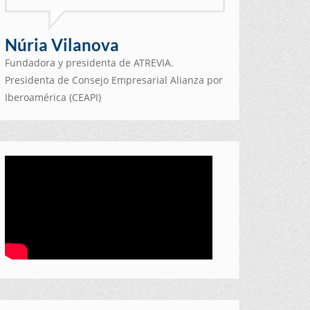
Núria Vilanova
Fundadora y presidenta de ATREVIA.
Presidenta de Consejo Empresarial Alianza por
Iberoamérica (CEAPI)