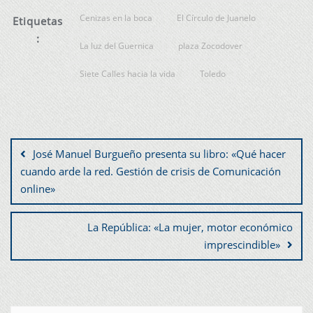
Cenizas en la boca
El Círculo de Juanelo
Etiquetas
:
La luz del Guernica
plaza Zocodover
Siete Calles hacia la vida
Toledo
José Manuel Burgueño presenta su libro: «Qué hacer
cuando arde la red. Gestión de crisis de Comunicación
online»
La República: «La mujer, motor económico
imprescindible»