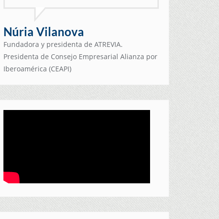
Núria Vilanova
Fundadora y presidenta de ATREVIA.
Presidenta de Consejo Empresarial Alianza por
Iberoamérica (CEAPI)