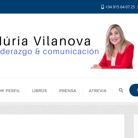
+34 915 64 07 25
MI PERFIL
LIBROS
PRENSA
ATREVIA