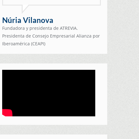
Núria Vilanova
Fundadora y presidenta de ATREVIA.
Presidenta de Consejo Empresarial Alianza por
Iberoamérica (CEAPI)