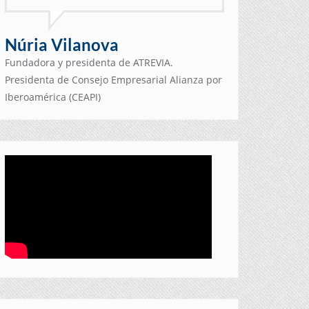
Núria Vilanova
Fundadora y presidenta de ATREVIA.
Presidenta de Consejo Empresarial Alianza por
Iberoamérica (CEAPI)