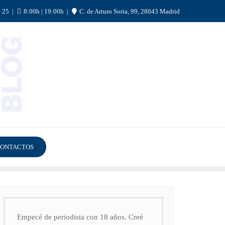
7 25
8:00h | 19:00h
C. de Arturo Soria, 99, 28043 Madrid
ONTACTOS
Empecé de periodista con 18 años. Creé