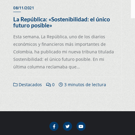
08/11/2021
La República: «Sostenibilidad: el único
futuro posible»
Esta semana, La República, uno de los diarios
económicos y financieros más importantes de
Colombia, ha publicado mi nueva tribuna titulada
Sostenibilidad: el único futuro posible. En mi
última columna reclamaba que…
Destacados
0
3 minutos de lectura