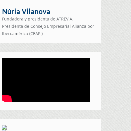
Núria Vilanova
Fundadora y presidenta de ATREVIA.
Presidenta de Consejo Empresarial Alianza por
Iberoamérica (CEAPI)