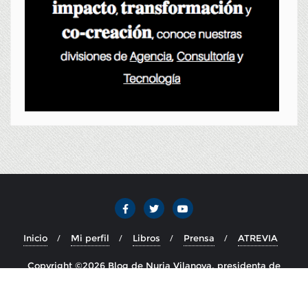
Inicio
Mi perfil
Libros
Prensa
ATREVIA
Copyright ©2026 Blog de Nuria Vilanova, presidenta de
ATREVIA . Todos los derechos reservados.
Desarrollado por
WordPress
&
Diseñado por
Bizberg Themes