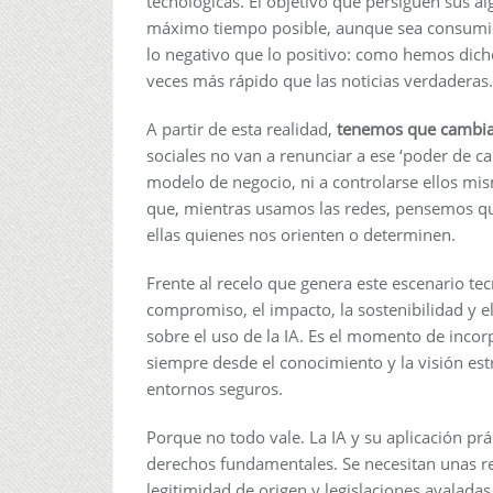
tecnológicas. El objetivo que persiguen sus a
máximo tiempo posible, aunque sea consumie
lo negativo que lo positivo: como hemos dicho
veces más rápido que las noticias verdaderas.
A partir de esta realidad,
tenemos que cambiar
sociales no van a renunciar a ese ‘poder de ca
modelo de negocio, ni a controlarse ellos mi
que, mientras usamos las redes, pensemos q
ellas quienes nos orienten o determinen.
Frente al recelo que genera este escenario t
compromiso, el impacto, la sostenibilidad y e
sobre el uso de la IA. Es el momento de incor
siempre desde el conocimiento y la visión est
entornos seguros.
Porque no todo vale. La IA y su aplicación pr
derechos fundamentales. Se necesitan unas re
legitimidad de origen y legislaciones avalad