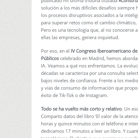
publicado mi última tribuna titulada
«Constru
solución a los más difíciles desafíos siempre
los procesos disruptivos asociados a la intelige
para superar retos como el cambio climático,
Pero es una tecnología que, al no conocerse a
ellas las empresas, genera inquietud.
Por eso, en el
IV Congreso Iberoamericano de
Públicos
celebrado en Madrid, hemos abordado
IA. Veamos a qué nos enfrentamos. La evoluc
décadas se caracteriza por una consulta select
bajos niveles de confianza. Frente a los med
y vías de consumo de información que propone
éxito de Tik-Tok o de Instagram.
Todo se ha vuelto más corto y relativo
. Un es
Comparto datos del libro ‘El valor de la aten
horas y quince minutos con el teléfono e int
dedicamos 17 minutos a leer un libro. Y cua