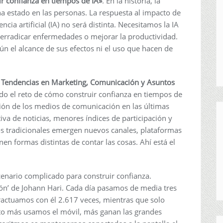
ir confianza en tiempos de IA»
. En la historia, la
 ha estado en las personas. La respuesta al impacto de
ncia artificial (IA) no será distinta. Necesitamos la IA
 erradicar enfermedades o mejorar la productividad.
ún el alcance de sus efectos ni el uso que hacen de
 Tendencias en Marketing, Comunicación y Asuntos
 el reto de cómo construir confianza en tiempos de
ión de los medios de comunicación en las últimas
iva de noticias, menores índices de participación y
ios tradicionales emergen nuevos canales, plataformas
n formas distintas de contar las cosas. Ahí está el
cenario complicado para construir confianza.
ción’ de Johann Hari. Cada día pasamos de media tres
eractuamos con él 2.617 veces, mientras que solo
nto más usamos el móvil, más ganan las grandes