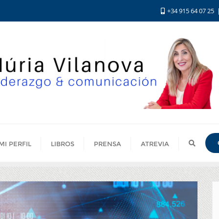
+34 915 64 07 25
MI PERFIL
LIBROS
PRENSA
ATREVIA