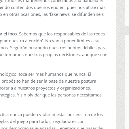
lgoritmos es mantenernos conectados a la pantalla el
ndo contenidos que nos enojen, pues nos atrae más
 en otras ocasiones, las ‘fake news’ se difunden seis
 el foco
. Sabemos que los responsables de las redes
ptar nuestra atención’. No van a poner límites a su
smos. Seguirán buscando nuestros puntos débiles para
ue tomamos nuestras propias decisiones, aunque sean
ecnológico, toca ser más humanos que nunca. El
l propósito han de ser la base de nuestra postura
porarla a nuestros proyectos y organizaciones,
ratégica. Y sin olvidar que las personas necesitamos
áctica nunca pueden violar ni estar por encima de los
glas del juego para todos, reguladores con
as por democracias avanzadas. Tenemos que pasar del