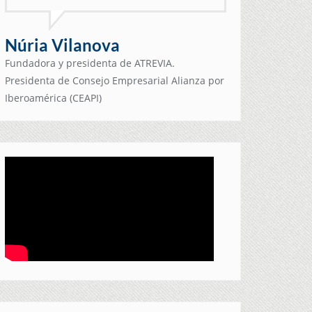
Núria Vilanova
Fundadora y presidenta de ATREVIA.
Presidenta de Consejo Empresarial Alianza por
Iberoamérica (CEAPI)