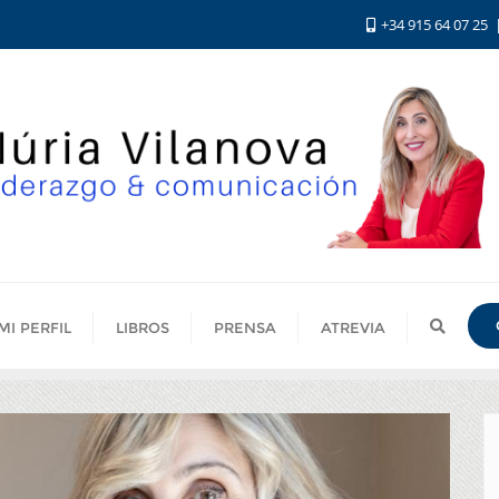
+34 915 64 07 25
MI PERFIL
LIBROS
PRENSA
ATREVIA