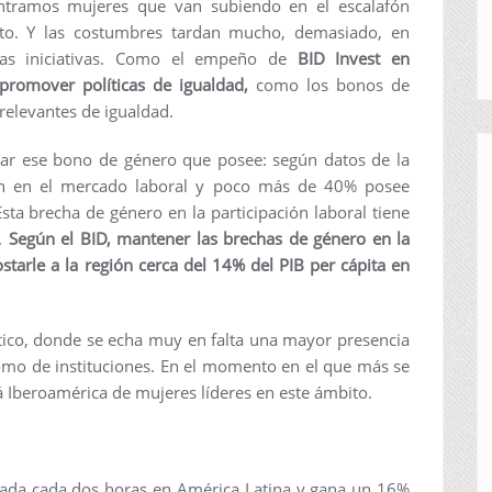
ntramos mujeres que van subiendo en el escalafón
ento. Y las costumbres tardan mucho, demasiado, en
nas iniciativas. Como el empeño de
BID Invest en
promover políticas de igualdad,
como los bonos de
relevantes de igualdad.
ar ese bono de género que posee: según datos de la
an en el mercado laboral y poco más de 40% posee
sta brecha de género en la participación laboral tiene
o.
Según el BID, mantener las brechas de género en la
ostarle a la región cerca del 14% del PIB per cápita en
ítico, donde se echa muy en falta una mayor presencia
omo de instituciones. En el momento en el que más se
Iberoamérica de mujeres líderes en este ámbito.
ada cada dos horas en América Latina y gana un 16%