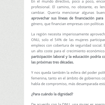
En el mundo directivo, poco a poco, enco
profesional. El camino, no obstante, es l
cambiar. Querría mencionar algunas bue
aprovechar sus líneas de financiación para 
género, que financian empresas con políticas 
La región necesita imperiosamente aprovech
ONU, solo el 54% de las mujeres particip
empleos con cobertura de seguridad social. E
un alto coste para el crecimiento económic
participación laboral y la educación podría c
las próximas tres décadas.
Y nos queda también la esfera del poder pol
femenina, tanto en el ámbito de gobiernos c
habla de compromiso, más desamparada está 
¿Para cuándo la dignidad?
De acuerdo con la ONU, una mujer es asesin