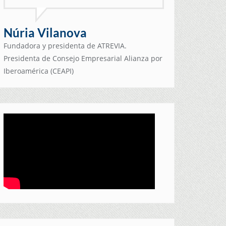
Núria Vilanova
Fundadora y presidenta de ATREVIA.
Presidenta de Consejo Empresarial Alianza por
Iberoamérica (CEAPI)