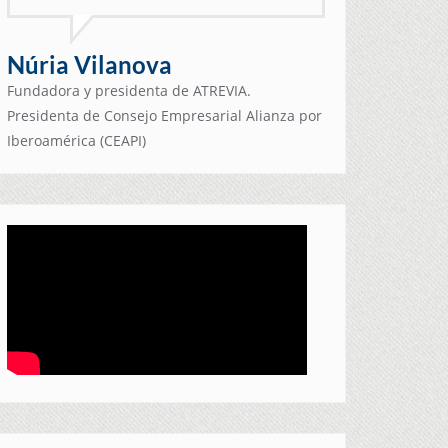
Núria Vilanova
Fundadora y presidenta de ATREVIA.
Presidenta de Consejo Empresarial Alianza por
Iberoamérica (CEAPI)