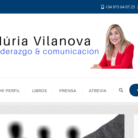
+34 915 64 07 25
MI PERFIL
LIBROS
PRENSA
ATREVIA