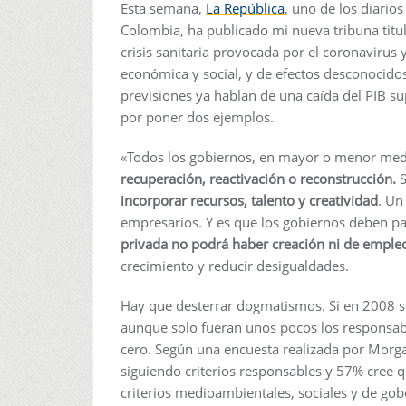
Esta semana,
La República
, uno de los diari
Colombia, ha publicado mi nueva tribuna titu
crisis sanitaria provocada por el coronavirus 
económica y social, y de efectos desconocidos
previsiones ya hablan de una caída del PIB s
por poner dos ejemplos.
«Todos los gobiernos, en mayor o menor med
recuperación, reactivación o reconstrucción.
S
incorporar recursos, talento y creatividad
. Un
empresarios. Y es que los gobiernos deben pa
privada no podrá haber creación ni de empleo
crecimiento y reducir desigualdades.
Hay que desterrar dogmatismos. Si en 2008 se 
aunque solo fueran unos pocos los responsabl
cero. Según una encuesta realizada por Morga
siguiendo criterios responsables y 57% cree q
criterios medioambientales, sociales y de gob