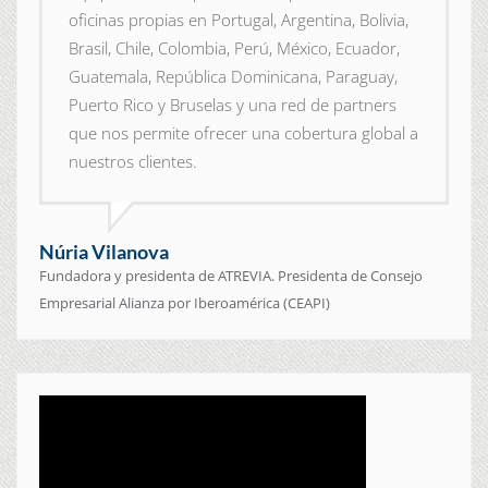
oficinas propias en Portugal, Argentina, Bolivia,
Brasil, Chile, Colombia, Perú, México, Ecuador,
Guatemala, República Dominicana, Paraguay,
Puerto Rico y Bruselas y una red de partners
que nos permite ofrecer una cobertura global a
nuestros clientes.
Núria Vilanova
Fundadora y presidenta de ATREVIA. Presidenta de Consejo
Empresarial Alianza por Iberoamérica (CEAPI)