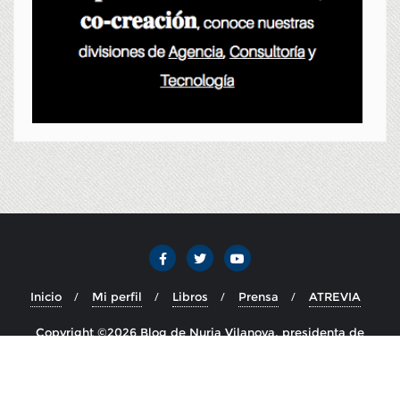
Inicio
Mi perfil
Libros
Prensa
ATREVIA
Copyright ©2026 Blog de Nuria Vilanova, presidenta de
ATREVIA . Todos los derechos reservados.
Desarrollado por
WordPress
&
Diseñado por
Bizberg Themes