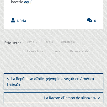
hacerlo
aquí
.
Núria
0
covid19
crisis
estrategia
Etiquetas
:
La republica
marcas
Redes sociales
La República: «Chile, ¿ejemplo a seguir en América
Latina?»
La Razón: «Tiempo de alianzas»