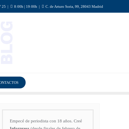
7 25
8:00h | 19:00h
C. de Arturo Soria, 99, 28043 Madrid
ONTACTOS
Empecé de periodista con 18 años. Creé
Inforpress
(desde finales de febrero de