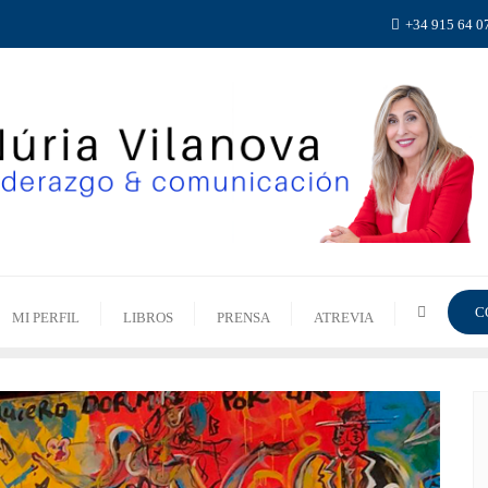
+34 915 64 0
C
MI PERFIL
LIBROS
PRENSA
ATREVIA