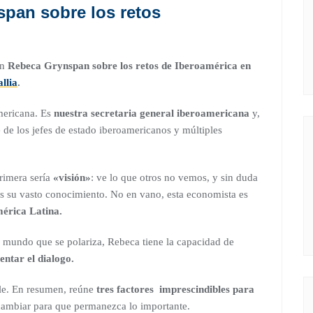
pan sobre los retos
on
Rebeca Grynspan sobre los retos de Iberoamérica
en
llia
.
mericana. Es
nuestra secretaria general iberoamericana
y,
 de los jefes de estado iberoamericanos y múltiples
rimera sería
«visión»
: ve lo que otros no vemos, y sin duda
es su vasto conocimiento. No en vano, esta economista es
mérica Latina.
n mundo que se polariza, Rebeca tiene la capacidad de
entar el dialogo.
le. En resumen, reúne
tres factores imprescindibles para
cambiar para que permanezca lo importante.