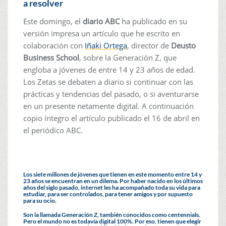
a resolver
Este domingo, el
diario ABC
ha publicado en su
versión impresa un artículo que he escrito en
colaboración con
Iñaki Ortega
, director de
Deusto
Business School
, sobre la Generación Z, que
engloba a jóvenes de entre 14 y 23 años de edad.
Los Zetas se debaten a diario si continuar con las
prácticas y tendencias del pasado, o si aventurarse
en un presente netamente digital. A continuación
copio íntegro el artículo publicado el 16 de abril en
el periódico ABC.
Los siete millones de jóvenes que tienen en este momento entre 14 y
23 años se encuentran en un dilema. Por haber nacido en los últimos
años del siglo pasado, internet les ha acompañado toda su vida para
estudiar, para ser controlados, para tener amigos y por supuesto
para su ocio.
Son la llamada Generación Z, también conocidos como centennials.
Pero el mundo no es todavía digital 100%. Por eso, tienen que elegir