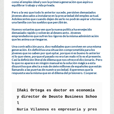
como el empleo ideal y son la primera generación que aspira a
equilibrar trabajo y vida privada.
Pero a la vez que todo lo anterior sucede, persisten demasiados
jóvenes abocados a instalarse en la precariedad del empleo actual.
Adolescentes que cuando dejen de serlo no podrán aspirar a formar
una familia con los sueldos que percibirán.
Nuevos votantes que ven que la nueva política ha envejecido
demasiado rápido y volverán al desencanto. Jóvenes
emprendedores que sufren los rigores de la misma administración
que les anima a arriesgarse.
Una contradicción pura, dos realidades que conviven en una misma
generación. En definitiva una situación comprometida para los
jóvenes que no saben por qué optar, porque ni es bueno lo anterior
ni lo que viene, porque el pasado no era tan malo ni lo es el presente.
Casi la definición literal de dilema que nos ofrece el diccionario. Pero
lo que no aparece en ningún manual es la solución mágica a esta
disyuntiva que afecta a más de siete millones de españoles que están
llamando a las puertas de nuestra sociedad. Esperemos que la
respuesta sea la misma que en el dilema del prisionero. Cooperar.
Iñaki Ortega es doctor en economía 
y director de Deusto Business Schoo
Nuria Vilanova es empresaria y pres