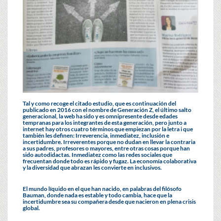
Tal y como recoge el citado estudio, que es continuación del
publicado en 2016 con el nombre de Generación Z, el último salto
generacional, la web ha sido y es omnipresente desde edades
tempranas para los integrantes de esta generación, pero junto a
internet hay otros cuatro términos que empiezan por la letra i que
también les definen: Irreverencia, inmediatez, inclusión e
incertidumbre. Irreverentes porque no dudan en llevar la contraria
a sus padres, profesores o mayores, entre otras cosas porque han
sido autodidactas. Inmediatez como las redes sociales que
frecuentan donde todo es rápido y fugaz. La economía colaborativa
y la diversidad que abrazan les convierte en inclusivos.
El mundo líquido en el que han nacido, en palabras del filósofo
Bauman, donde nada es estable y todo cambia, hace que la
incertidumbre sea su compañera desde que nacieron en plena crisis
global.