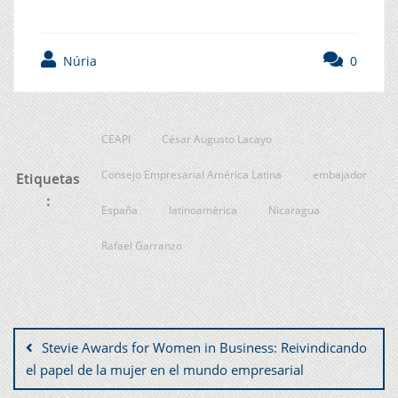
Núria
0
CEAPI
César Augusto Lacayo
Consejo Empresarial América Latina
embajador
Etiquetas
:
España
latinoamérica
Nicaragua
Rafael Garranzo
Stevie Awards for Women in Business: Reivindicando
el papel de la mujer en el mundo empresarial