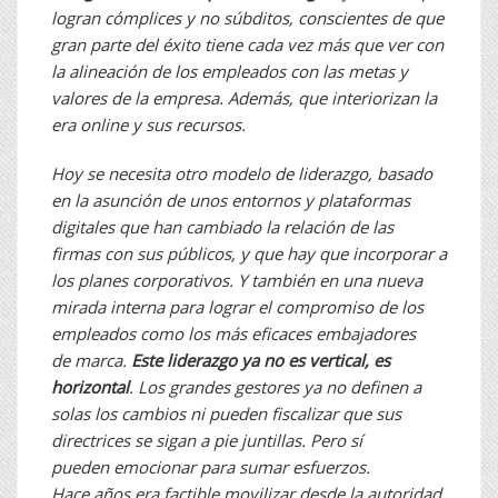
logran
cómplices y no súbditos, conscientes
de que
gran parte del éxito tiene cada
vez más que ver con
la alineación de los
empleados con las metas y
valores de la
empresa. Además, que interiorizan la
era
online y sus recursos.
Hoy se necesita otro modelo de liderazgo,
basado
en la asunción de unos
entornos y plataformas
digitales que
han cambiado la relación de las
firmas
con sus públicos, y que hay que incorporar
a
los planes corporativos. Y también
en una nueva
mirada interna para
lograr el compromiso de los
empleados
como los más eficaces embajadores
de
marca.
Este liderazgo ya no es vertical,
es
horizontal
. Los grandes gestores
ya no definen a
solas los cambios
ni pueden fiscalizar que sus
directrices
se sigan a pie juntillas. Pero sí
pueden
emocionar para sumar esfuerzos.
Hace
años era factible movilizar desde la
autoridad,