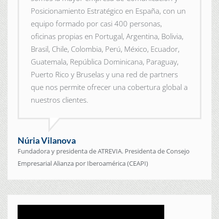
Posicionamiento Estratégico en España, con un
equipo formado por casi 400 personas,
oficinas propias en Portugal, Argentina, Bolivia,
Brasil, Chile, Colombia, Perú, México, Ecuador,
Guatemala, República Dominicana, Paraguay,
Puerto Rico y Bruselas y una red de partners
que nos permite ofrecer una cobertura global a
nuestros clientes.
Núria Vilanova
Fundadora y presidenta de ATREVIA. Presidenta de Consejo
Empresarial Alianza por Iberoamérica (CEAPI)