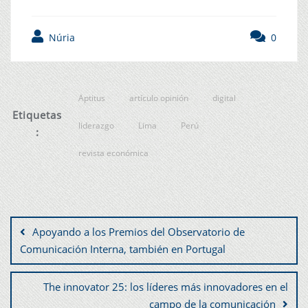
Núria
0
Aptitus
artículo opinión
digital
Etiquetas
liderazgo
Lima
Perú
:
revista económica
Apoyando a los Premios del Observatorio de
Comunicación Interna, también en Portugal
The innovator 25: los líderes más innovadores en el
campo de la comunicación