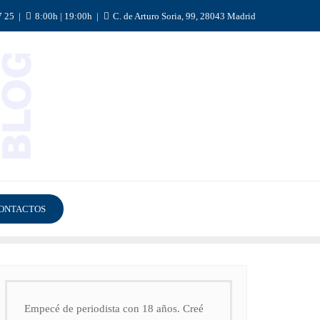
7 25
8:00h | 19:00h
C. de Arturo Soria, 99, 28043 Madrid
ONTACTOS
Empecé de periodista con 18 años. Creé