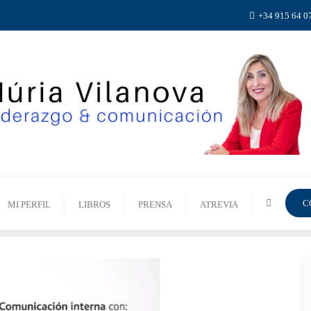
+34 915 64 0
C
MI PERFIL
LIBROS
PRENSA
ATREVIA