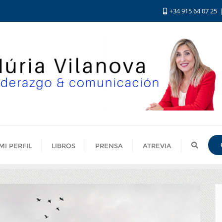
+34 915 64 07 25
MI PERFIL
LIBROS
PRENSA
ATREVIA