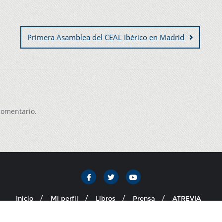
Primera Asamblea del CEAL Ibérico en Madrid
comentario.
Inicio
Mi perfil
Libros
Prensa
ATREVIA
sidenta de ATREVIA . Todos los derechos reservados.
Desarrollado 