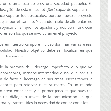
e, un drama cuando eres una sociedad pequeña. Es
s. ¿Dónde está mi techo? ¿Seré capaz de superar mis
ace superar los obstáculos, porque nuestro proyecto
ejar por el camino. Y cuando hablo de alimentar no
 proyecto en sí, que nos apasiona y nos permite crecer
res son los que se involucran en el proyecto.
os en nuestro campo e incluso dominar varias áreas,
ilidad. Nuestro objetivo debe ser localizar en qué
pueden ayudar.
de la premisa del liderazgo imperfecto y lo que yo
olaboradores, mandos intermedios o no, que por sus
en de facto el liderazgo en sus áreas. Necesitamos la
oradores para reforzar nuestra marca. En un mundo
en crear emociones y el primer paso es que nuestros
r un diálogo a través de la comunicación -lo que
- y transmitirles la necesidad de contar con ellos.