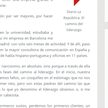
rar.
Diario La
ión por ser mejores, por hacer
República: El
camino del
liderazgo
en la universidad, estudiaba y
tuí mi empresa en Barcelona me
adrid con solo seis meses de actividad. Y de allí, paso
la en la mayor consultora de comunicación en España y
de habla hispano-portuguesa y oficinas en 11 países.
r narcisismo, en absoluto, sino porque a través de ella
s fases del camino al liderazgo. En el inicio, nuestra
emos fallos, un cosquilleo en el estómago que no nos
mer reto, pero son estas piedras del camino las que
 lo que yo denomino el liderazgo obsesivo o, si me
er cabezota.
rimeros sustos, perdemos los primeros clientes; un