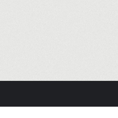
por
WordPress
&
Diseñado por
Bizberg Themes