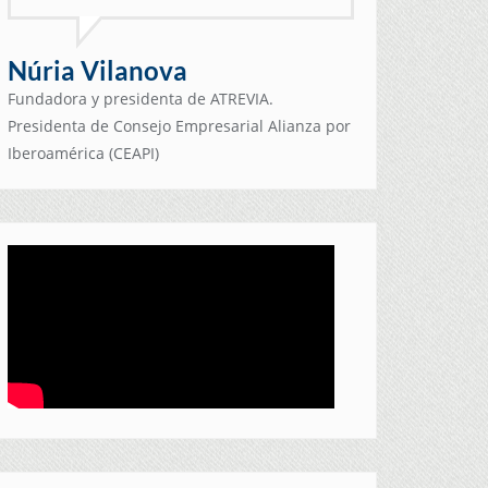
Núria Vilanova
Fundadora y presidenta de ATREVIA.
Presidenta de Consejo Empresarial Alianza por
Iberoamérica (CEAPI)