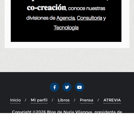
Inicio
Mi perfil
Libros
Prensa
ATREVIA
Copyright ©2026 Blog de Nuria Vilanova, presidenta de
ATREVIA . Todos los derechos reservados.
Desarrollado por
WordPress
&
Diseñado por
Bizberg Themes