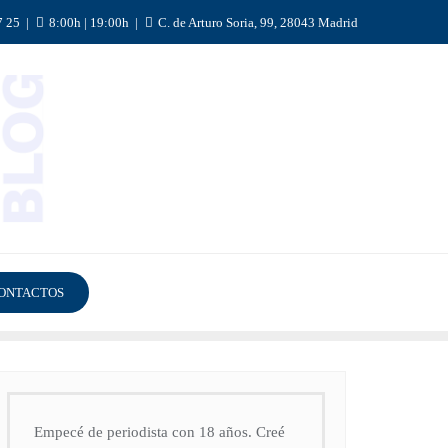
7 25
8:00h | 19:00h
C. de Arturo Soria, 99, 28043 Madrid
ONTACTOS
Empecé de periodista con 18 años. Creé