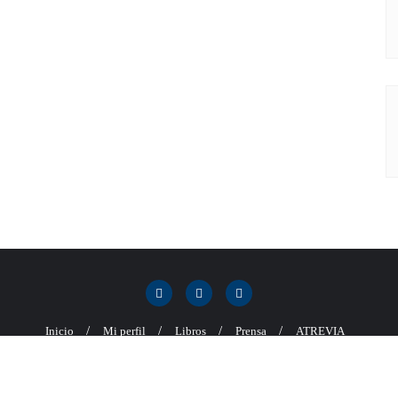
Inicio
Mi perfil
Libros
Prensa
ATREVIA
va, presidenta de ATREVIA . Todos los derechos reservados.
Desarrollado por
Word