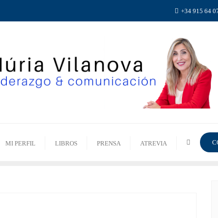
+34 915 64 0
C
MI PERFIL
LIBROS
PRENSA
ATREVIA