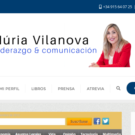
+34 915 64 07 25
MI PERFIL
LIBROS
PRENSA
ATREVIA