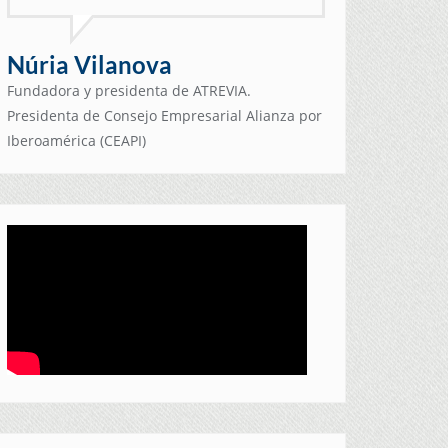
Núria Vilanova
Fundadora y presidenta de ATREVIA.
Presidenta de Consejo Empresarial Alianza por
Iberoamérica (CEAPI)