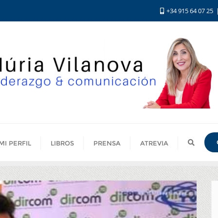
+34 915 64 07 25
MI PERFIL
LIBROS
PRENSA
ATREVIA