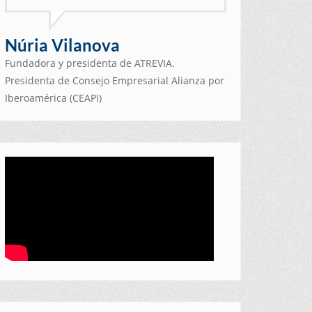
Núria Vilanova
Fundadora y presidenta de ATREVIA.
Presidenta de Consejo Empresarial Alianza por
Iberoamérica (CEAPI)