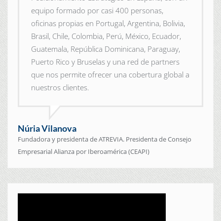
equipo formado por casi 400 personas,
oficinas propias en Portugal, Argentina, Bolivia,
Brasil, Chile, Colombia, Perú, México, Ecuador,
Guatemala, República Dominicana, Paraguay,
Puerto Rico y Bruselas y una red de partners
que nos permite ofrecer una cobertura global a
nuestros clientes.
Núria Vilanova
Fundadora y presidenta de ATREVIA. Presidenta de Consejo
Empresarial Alianza por Iberoamérica (CEAPI)