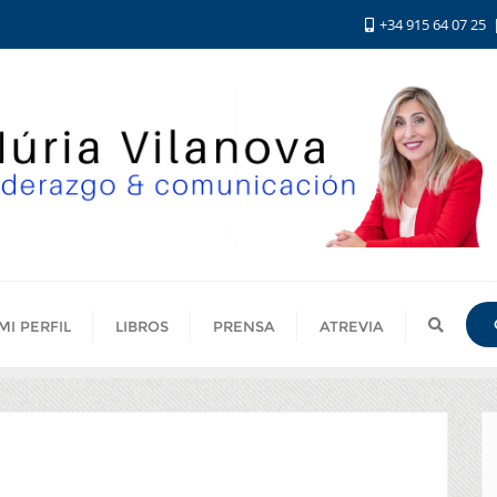
+34 915 64 07 25
MI PERFIL
LIBROS
PRENSA
ATREVIA