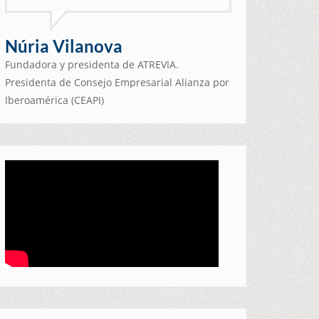
Núria Vilanova
Fundadora y presidenta de ATREVIA.
Presidenta de Consejo Empresarial Alianza por
Iberoamérica (CEAPI)