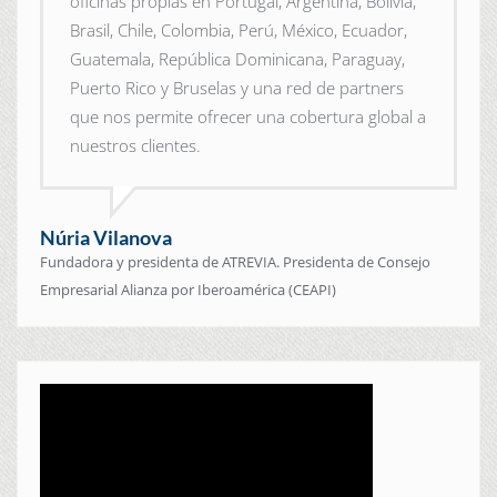
oficinas propias en Portugal, Argentina, Bolivia,
Brasil, Chile, Colombia, Perú, México, Ecuador,
Guatemala, República Dominicana, Paraguay,
Puerto Rico y Bruselas y una red de partners
que nos permite ofrecer una cobertura global a
nuestros clientes.
Núria Vilanova
Fundadora y presidenta de ATREVIA. Presidenta de Consejo
Empresarial Alianza por Iberoamérica (CEAPI)