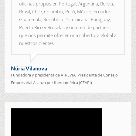
oficinas propias en Portugal, Argentina, Bolivia,
Brasil, Chile, Colombia, Perú, México, Ecuador,
Guatemala, República Dominicana, Paraguay,
Puerto Rico y Bruselas y una red de partners
que nos permite ofrecer una cobertura global a
nuestros clientes.
Núria Vilanova
Fundadora y presidenta de ATREVIA. Presidenta de Consejo
Empresarial Alianza por Iberoamérica (CEAPI)