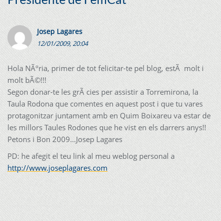
Josep Lagares
12/01/2009, 20:04
Hola NÃºria, primer de tot felicitar-te pel blog, estÃ molt i
molt bÃ©!!!
Segon donar-te les grÃ cies per assistir a Torremirona, la
Taula Rodona que comentes en aquest post i que tu vares
protagonitzar juntament amb en Quim Boixareu va estar de
les millors Taules Rodones que he vist en els darrers anys!!
Petons i Bon 2009…Josep Lagares
PD: he afegit el teu link al meu weblog personal a
http://www.joseplagares.com